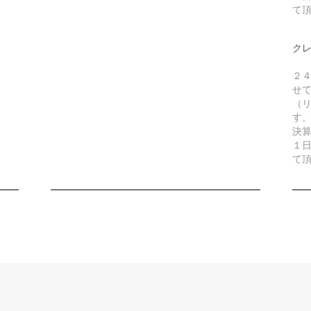
て
ク
２
せ
（リ
す
決
１
て