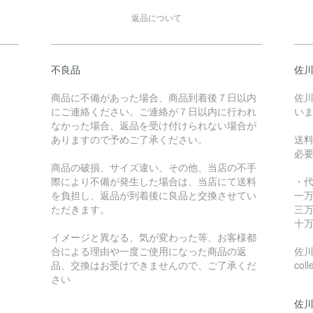
返品について
不良品
佐川
商品に不備があった場合、商品到着後７日以内
佐川
にご連絡ください。ご連絡が７日以内に行われ
い
なかった場合、返品を受け付けられない場合が
ありますので予めご了承ください。
送
必
商品の破損、サイズ違い、その他、当店の不手
際により不備が発生した場合は、当店にて送料
・
を負担し、返品が到着後に良品と交換させてい
一万
ただきます。
三万
十万
イメージと異なる、気が変わった等、お客様都
合による理由や一度ご使用になった商品の返
佐川急
品、交換はお受けできませんので、ご了承くだ
coll
さい
佐川