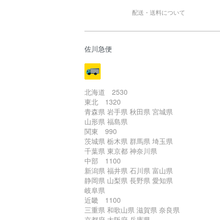
配送・送料について
佐川急便
北海道 2530
東北 1320
青森県 岩手県 秋田県 宮城県
山形県 福島県
関東 990
茨城県 栃木県 群馬県 埼玉県
千葉県 東京都 神奈川県
中部 1100
新潟県 福井県 石川県 富山県
静岡県 山梨県 長野県 愛知県
岐阜県
近畿 1100
三重県 和歌山県 滋賀県 奈良県
京都府 大阪府 兵庫県