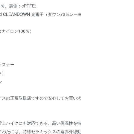
％、裏側：ePTFE）
led CLEANDOWN 光電子（ダウン72％レーヨ
）
ta（ナイロン100％）
ァスナー
き）
ル
イスの正規取扱店ですので安心してお買い求
雪上ハイクにも対応できる、高い保温性を持
中わたには、特殊セラミックスの遠赤外線効