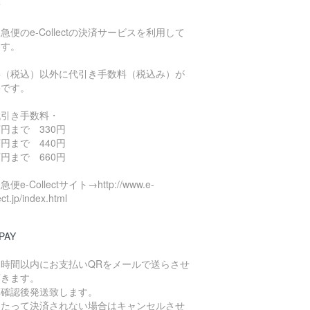
済
急便のe-Collectの決済サービスを利用して
ます。
料（税込）以外に代引き手数料（税込み）が
要です。
代引き手数料・
円まで 330円
円まで 440円
円まで 660円
便e-Collectサイト→http://www.e-
ect.jp/index.html
PAY
４時間以内にお支払いQRをメールで送らさせ
頂きます。
算確認後発送致します。
日たって決済されない場合はキャンセルさせ