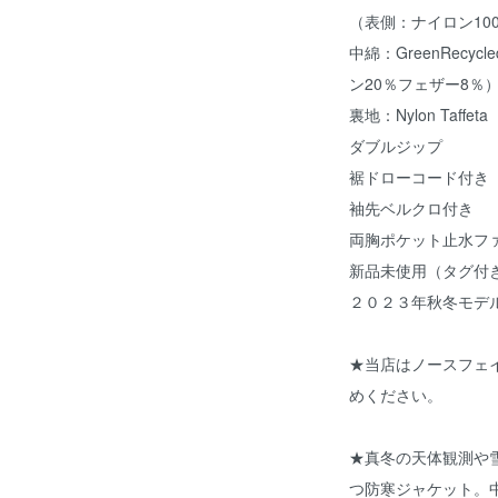
（表側：ナイロン100
中綿：GreenRecyc
ン20％フェザー8％
裏地：Nylon Taffe
ダブルジップ
裾ドローコード付き
袖先ベルクロ付き
両胸ポケット止水フ
新品未使用（タグ付
２０２３年秋冬モデ
★当店はノースフェ
めください。
★真冬の天体観測や
つ防寒ジャケット。