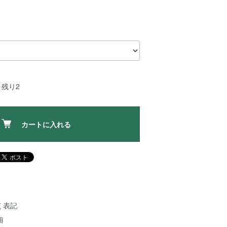
残り2
カートに入れる
く表記
細