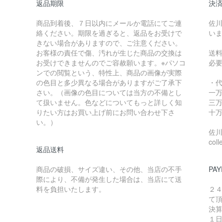
返品期限
決
商品到着後、７日以内にメールか電話にてご連
佐川
絡ください。期限を過ぎると、返品をお受けで
い
きない場合がありますので、ご注意ください。
お客様の責任で傷、汚れが生じた商品の交換は
送
お受けできませんのでご容赦願います。※パソコ
必
ンでの閲覧という、特性上、商品の画像が実際
の色目と多少異なる場合がありますがご了承下
・
さい。（画像の色目については当方の不備とし
一万
て扱いません。色などについてもっと詳しく知
三万
りたい方はお買い上げ前にお問い合わせ下さ
十万
い。）
佐川急
coll
返品送料
商品の破損、サイズ違い、その他、当店の不手
PAY
際により、不備が発生した場合は、当店にて送
料を負担いたします。
２
て
決
１