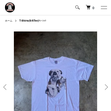
0
ホーム
T-Shirts(S/STee)
ﾃｨｰｼｬﾂ