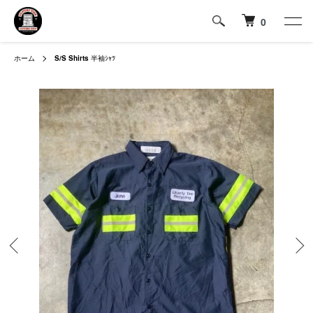
0
ホーム
S/S Shirts
半袖ｼｬﾂ