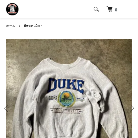
0
ホーム
Sweat
ｽｳｪｯﾄ