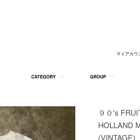
マイアカウ
CATEGORY
GROUP
９０'s FRUI
HOLLAND
(VINTAGE)