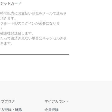
レジットカード
４時間以内にお支払いURLをメールで送らさ
て頂きます。
クルートIDのログインが必要になりま
。）
算確認後発送致します。
日たって決済されない場合はキャンセルさせ
頂きます。
ップブログ
マイアカウント
マガ登録・解除
会員登録