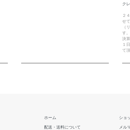
ク
２
せ
（リ
す
決
１
て
ホーム
ショ
配送・送料について
メル