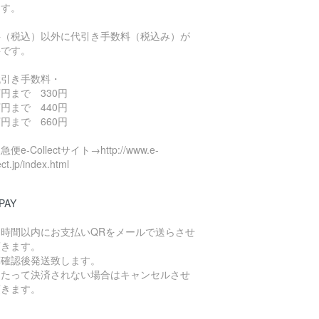
ます。
料（税込）以外に代引き手数料（税込み）が
要です。
代引き手数料・
円まで 330円
円まで 440円
円まで 660円
便e-Collectサイト→http://www.e-
ect.jp/index.html
PAY
４時間以内にお支払いQRをメールで送らさせ
頂きます。
算確認後発送致します。
日たって決済されない場合はキャンセルさせ
頂きます。