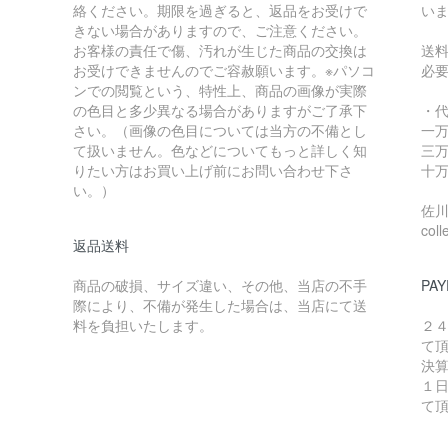
絡ください。期限を過ぎると、返品をお受けで
い
きない場合がありますので、ご注意ください。
お客様の責任で傷、汚れが生じた商品の交換は
送
お受けできませんのでご容赦願います。※パソコ
必
ンでの閲覧という、特性上、商品の画像が実際
の色目と多少異なる場合がありますがご了承下
・
さい。（画像の色目については当方の不備とし
一万
て扱いません。色などについてもっと詳しく知
三万
りたい方はお買い上げ前にお問い合わせ下さ
十万
い。）
佐川急
coll
返品送料
商品の破損、サイズ違い、その他、当店の不手
PAY
際により、不備が発生した場合は、当店にて送
料を負担いたします。
２
て
決
１
て