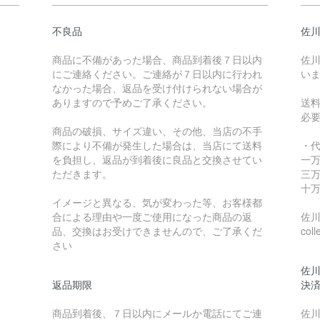
不良品
佐川
商品に不備があった場合、商品到着後７日以内
佐川
にご連絡ください。ご連絡が７日以内に行われ
い
なかった場合、返品を受け付けられない場合が
ありますので予めご了承ください。
送
必
商品の破損、サイズ違い、その他、当店の不手
際により不備が発生した場合は、当店にて送料
・
を負担し、返品が到着後に良品と交換させてい
一万
ただきます。
三万
十万
イメージと異なる、気が変わった等、お客様都
合による理由や一度ご使用になった商品の返
佐川急
品、交換はお受けできませんので、ご了承くだ
coll
さい
佐川
返品期限
決
商品到着後、７日以内にメールか電話にてご連
佐川