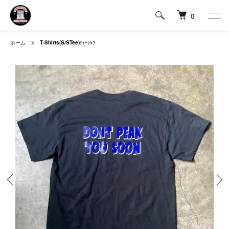
0
ホーム
T-Shirts(S/STee)
ﾃｨｰｼｬﾂ