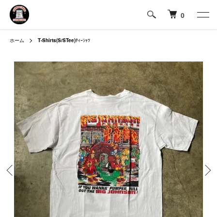
0
ホーム
T-Shirts(S/STee)
ﾃｨｰｼｬﾂ