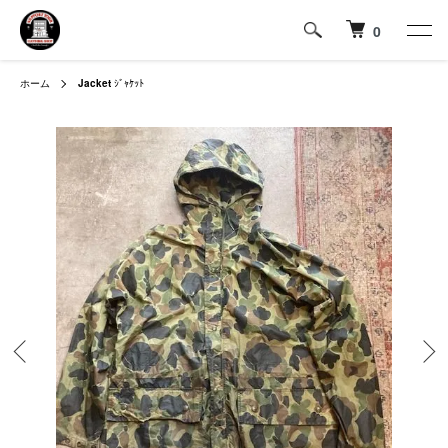
0
ホーム
Jacket
ｼﾞｬｹｯﾄ