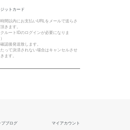
レジットカード
４時間以内にお支払いURLをメールで送らさ
て頂きます。
クルートIDのログインが必要になりま
。）
算確認後発送致します。
日たって決済されない場合はキャンセルさせ
頂きます。
ップブログ
マイアカウント