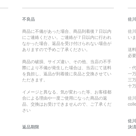
不良品
佐川
商品に不備があった場合、商品到着後７日以内
佐川
にご連絡ください。ご連絡が７日以内に行われ
い
なかった場合、返品を受け付けられない場合が
ありますので予めご了承ください。
送
必
商品の破損、サイズ違い、その他、当店の不手
際により不備が発生した場合は、当店にて送料
・
を負担し、返品が到着後に良品と交換させてい
一万
ただきます。
三万
十万
イメージと異なる、気が変わった等、お客様都
合による理由や一度ご使用になった商品の返
佐川急
品、交換はお受けできませんので、ご了承くだ
coll
さい
佐川
返品期限
決