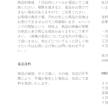
商品到着後、７日以内にメールか電話にてご連
佐川
絡ください。期限を過ぎると、返品をお受けで
い
きない場合がありますので、ご注意ください。
お客様の責任で傷、汚れが生じた商品の交換は
送
お受けできませんのでご容赦願います。※パソコ
必
ンでの閲覧という、特性上、商品の画像が実際
の色目と多少異なる場合がありますがご了承下
・
さい。（画像の色目については当方の不備とし
一万
て扱いません。色などについてもっと詳しく知
三万
りたい方はお買い上げ前にお問い合わせ下さ
十万
い。）
佐川急
coll
返品送料
商品の破損、サイズ違い、その他、当店の不手
PAY
際により、不備が発生した場合は、当店にて送
料を負担いたします。
２
て
決
１
て