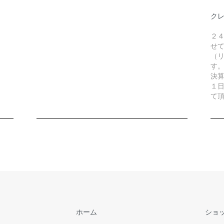
ク
２
せ
（リ
す
決
１
て
ホーム
ショ