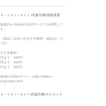
ｅ－ｃｏｌｌｅｃｔ (代金引換)現金決済
急便のe-Collectの決済サービスを利用して
ます。
料（税込）以外に代引き手数料（税込み）が
要です。
代引き手数料・
円まで 330円
円まで 440円
円まで 660円
便e-Collectサイト→http://www.e-
ect.jp/index.html
ｅ－ｃｏｌｌｅｃｔ(代金引換)クレジット
済