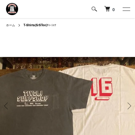
0
ホーム
T-Shirts(S/STee)
ﾃｨｰｼｬﾂ