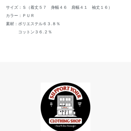
サイズ：Ｓ（着丈５７ 身幅４６ 肩幅４１ 袖丈１６）
カラー：ＰＵＲ
素材：ポリエステル６３.８％
コットン３６.２％