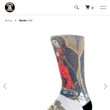
0
ホーム
Socks
ｿｯｸｽ