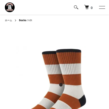
0
ホーム
Socks
ｿｯｸｽ