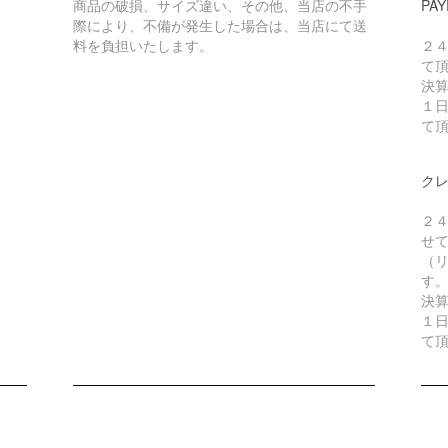
商品の破損、サイズ違い、その他、当店の不手
PAY
際により、不備が発生した場合は、当店にて送
料を負担いたします。
２
て
決
１
て
ク
２
せ
（リ
す
決
１
て