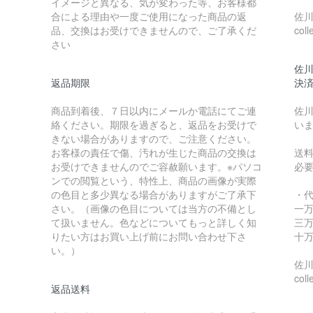
イメージと異なる、気が変わった等、お客様都
合による理由や一度ご使用になった商品の返
佐川急
品、交換はお受けできませんので、ご了承くだ
coll
さい
佐川
返品期限
決
商品到着後、７日以内にメールか電話にてご連
佐川
絡ください。期限を過ぎると、返品をお受けで
い
きない場合がありますので、ご注意ください。
お客様の責任で傷、汚れが生じた商品の交換は
送
お受けできませんのでご容赦願います。※パソコ
必
ンでの閲覧という、特性上、商品の画像が実際
の色目と多少異なる場合がありますがご了承下
・
さい。（画像の色目については当方の不備とし
一万
て扱いません。色などについてもっと詳しく知
三万
りたい方はお買い上げ前にお問い合わせ下さ
十万
い。）
佐川急
coll
返品送料