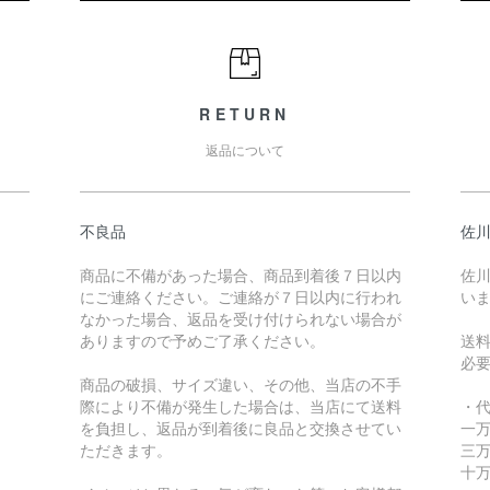
RETURN
返品について
不良品
佐川
商品に不備があった場合、商品到着後７日以内
佐川
にご連絡ください。ご連絡が７日以内に行われ
い
なかった場合、返品を受け付けられない場合が
ありますので予めご了承ください。
送
必
商品の破損、サイズ違い、その他、当店の不手
際により不備が発生した場合は、当店にて送料
・
を負担し、返品が到着後に良品と交換させてい
一万
ただきます。
三万
十万