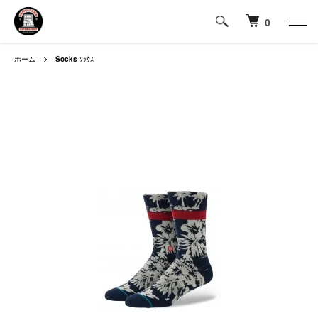
0
ホーム
Socks
ｿｯｸｽ