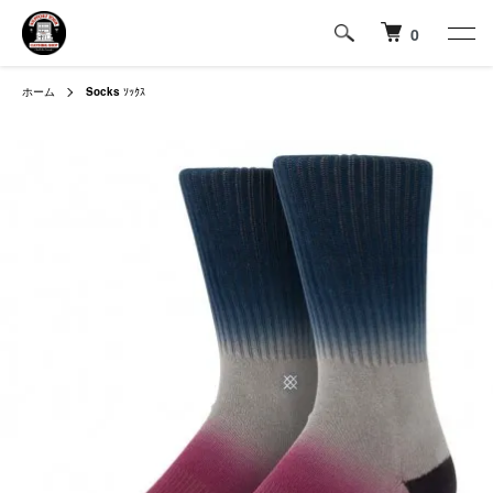
0
ホーム
Socks
ｿｯｸｽ