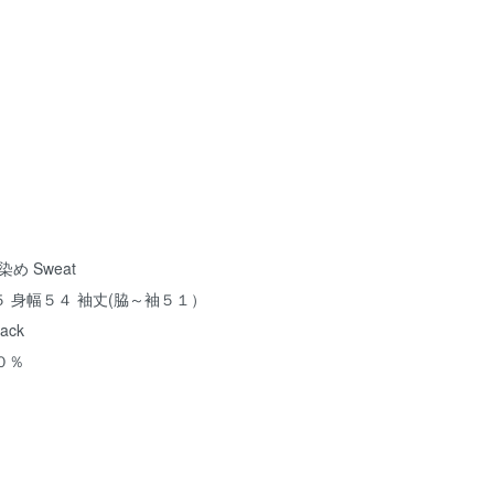
染め Sweat
 身幅５４ 袖丈(脇～袖５１）
ack
０％