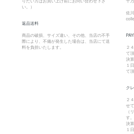
りたい方はお買い上げ前にお問い合わせ下さ
十万
い。）
佐川急
coll
返品送料
商品の破損、サイズ違い、その他、当店の不手
PAY
際により、不備が発生した場合は、当店にて送
料を負担いたします。
２
て
決
１
て
ク
２
せ
（リ
す
決
１