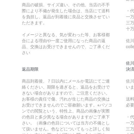
商品の破損、サイズ違い、その他、当店の不手
際により不備が発生した場合は、当店にて送料
・
を負担し、返品が到着後に良品と交換させてい
一万
ただきます。
三万
十万
イメージと異なる、気が変わった等、お客様都
合による理由や一度ご使用になった商品の返
佐川急
品、交換はお受けできませんので、ご了承くだ
coll
さい
佐川
返品期限
決
商品到着後、７日以内にメールか電話にてご連
佐川
絡ください。期限を過ぎると、返品をお受けで
い
きない場合がありますので、ご注意ください。
お客様の責任で傷、汚れが生じた商品の交換は
送
お受けできませんのでご容赦願います。※パソコ
必
ンでの閲覧という、特性上、商品の画像が実際
の色目と多少異なる場合がありますがご了承下
・
さい。（画像の色目については当方の不備とし
一万
て扱いません。色などについてもっと詳しく知
三万