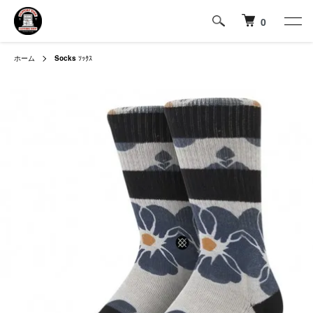
0
ホーム
Socks
ｿｯｸｽ