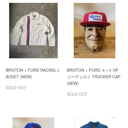
BRIXTON × FORD RACING J
BRIXTON × FORD ４×４ HP
ACKET (NEW)
コーデュロイ TRUCKER CAP
(NEW)
SOLD OUT
SOLD OUT