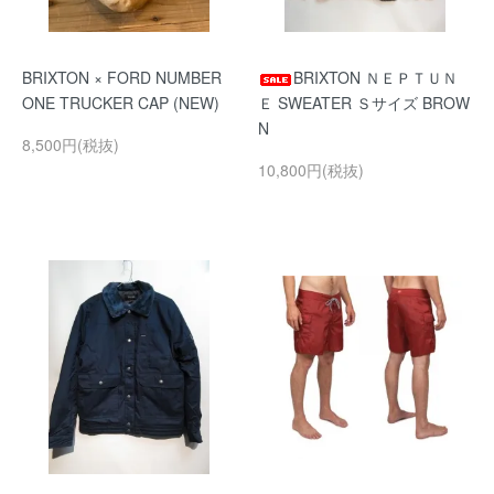
BRIXTON × FORD NUMBER
BRIXTON ＮＥＰＴＵＮ
ONE TRUCKER CAP (NEW)
Ｅ SWEATER Ｓサイズ BROW
N
8,500円(税抜)
10,800円(税抜)