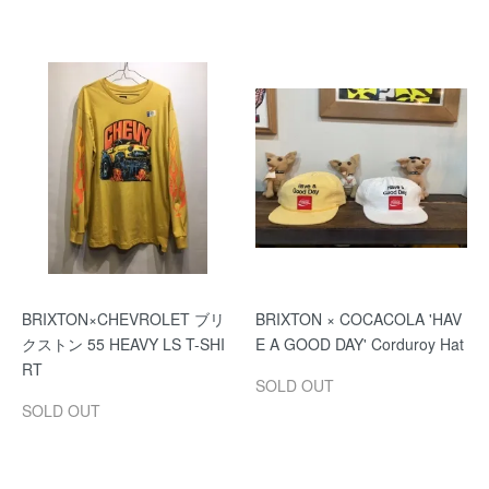
BRIXTON×CHEVROLET ブリ
BRIXTON × COCACOLA 'HAV
クストン 55 HEAVY LS T-SHI
E A GOOD DAY' Corduroy Hat
RT
SOLD OUT
SOLD OUT