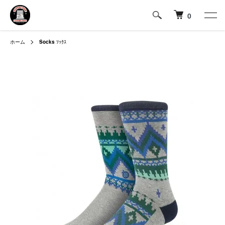
0
ホーム
Socks
ｿｯｸｽ