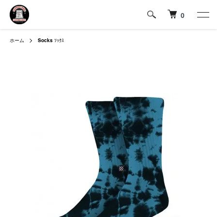
0
ホーム
Socks
ｿｯｸｽ