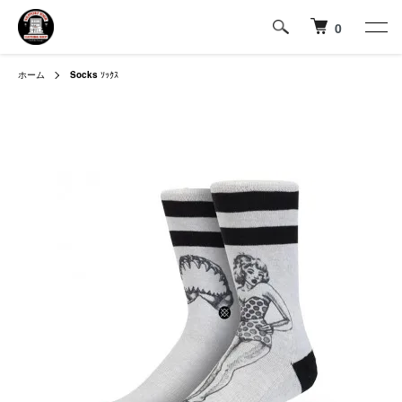
0
ホーム
Socks
ｿｯｸｽ