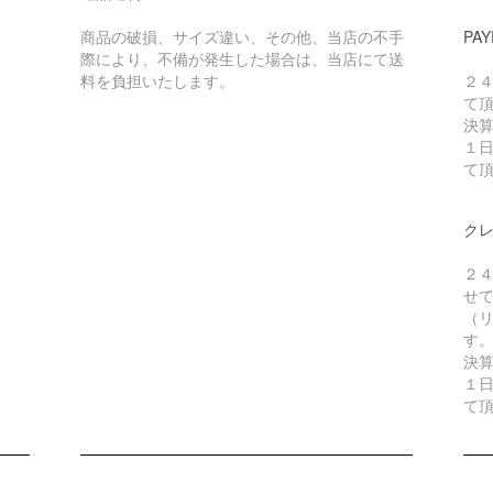
商品の破損、サイズ違い、その他、当店の不手
PAY
際により、不備が発生した場合は、当店にて送
料を負担いたします。
２
て
決
１
て
ク
２
せ
（リ
す
決
１
て