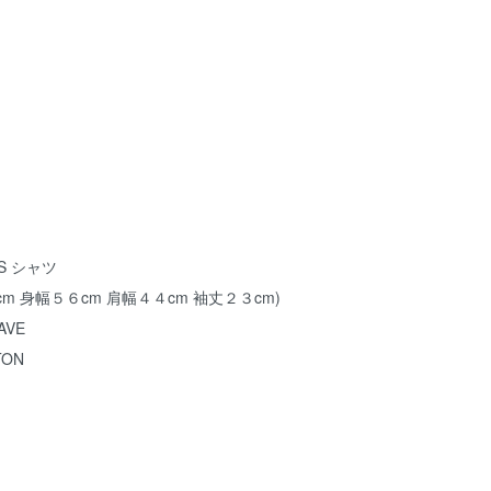
/S シャツ
m 身幅５６cm 肩幅４４cm 袖丈２３cm)
AVE
ON