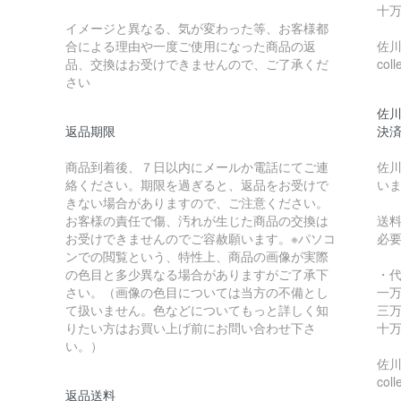
十万
イメージと異なる、気が変わった等、お客様都
合による理由や一度ご使用になった商品の返
佐川急
品、交換はお受けできませんので、ご了承くだ
coll
さい
佐川
返品期限
決
商品到着後、７日以内にメールか電話にてご連
佐川
絡ください。期限を過ぎると、返品をお受けで
い
きない場合がありますので、ご注意ください。
お客様の責任で傷、汚れが生じた商品の交換は
送
お受けできませんのでご容赦願います。※パソコ
必
ンでの閲覧という、特性上、商品の画像が実際
の色目と多少異なる場合がありますがご了承下
・
さい。（画像の色目については当方の不備とし
一万
て扱いません。色などについてもっと詳しく知
三万
りたい方はお買い上げ前にお問い合わせ下さ
十万
い。）
佐川急
coll
返品送料