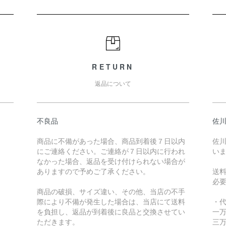
RETURN
返品について
不良品
佐川
商品に不備があった場合、商品到着後７日以内
佐川
にご連絡ください。ご連絡が７日以内に行われ
い
なかった場合、返品を受け付けられない場合が
ありますので予めご了承ください。
送
必
商品の破損、サイズ違い、その他、当店の不手
際により不備が発生した場合は、当店にて送料
・
を負担し、返品が到着後に良品と交換させてい
一万
ただきます。
三万