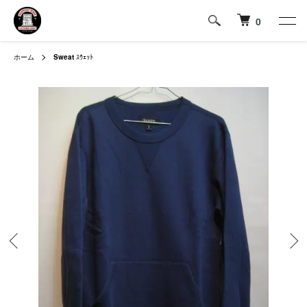
0
ホーム
Sweat
ｽｳｪｯﾄ