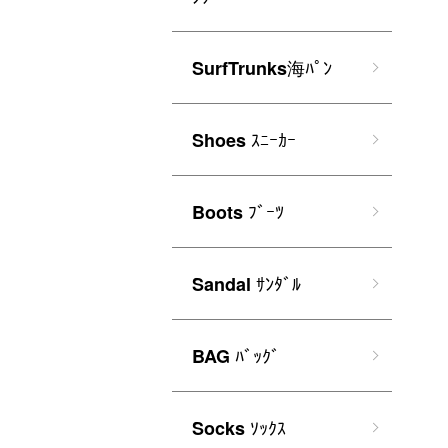
海ﾊﾟﾝ
SurfTrunks
ｽﾆｰｶｰ
Shoes
ﾌﾞｰﾂ
Boots
ｻﾝﾀﾞﾙ
Sandal
ﾊﾞｯｸﾞ
BAG
ｿｯｸｽ
Socks