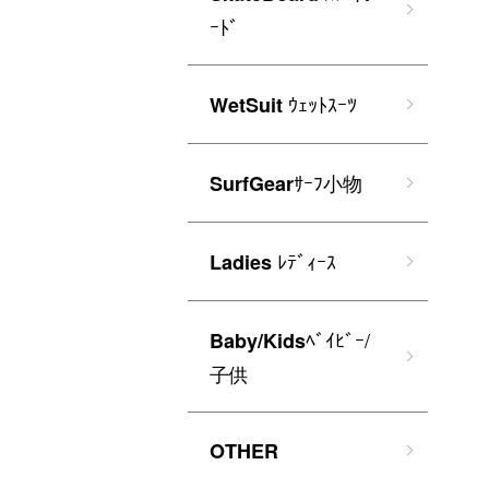
ｰﾄﾞ
ｳｪｯﾄｽｰﾂ
WetSuit
ｻｰﾌ小物
SurfGear
ﾚﾃﾞｨｰｽ
Ladies
ﾍﾞｲﾋﾞｰ/
Baby/Kids
子供
OTHER