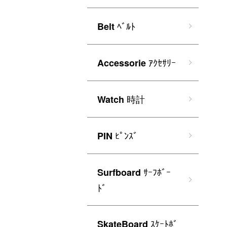
ﾍﾞﾙﾄ
Belt
ｱｸｾｻﾘｰ
Accessorie
時計
Watch
ﾋﾟﾝｽﾞ
PIN
ｻｰﾌﾎﾞｰ
Surfboard
ﾄﾞ
ｽｹｰﾄﾎﾞ
SkateBoard