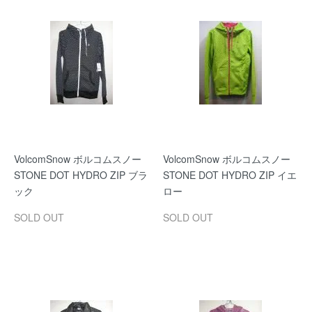
VolcomSnow ボルコムスノー
VolcomSnow ボルコムスノー
STONE DOT HYDRO ZIP ブラ
STONE DOT HYDRO ZIP イエ
ック
ロー
SOLD OUT
SOLD OUT