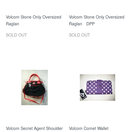
Volcom Stone Only Oversized
Volcom Stone Only Oversized
Raglan
Raglan DPP
SOLD OUT
SOLD OUT
Volcom Secret Agent Shoulder
Volcom Comet Wallet