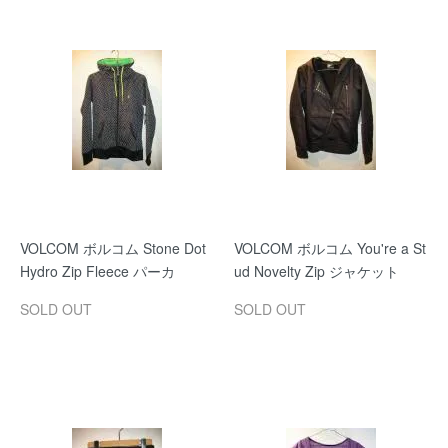
VOLCOM ボルコム Stone Dot
VOLCOM ボルコム You're a St
Hydro Zip Fleece パーカ
ud Novelty Zip ジャケット
SOLD OUT
SOLD OUT