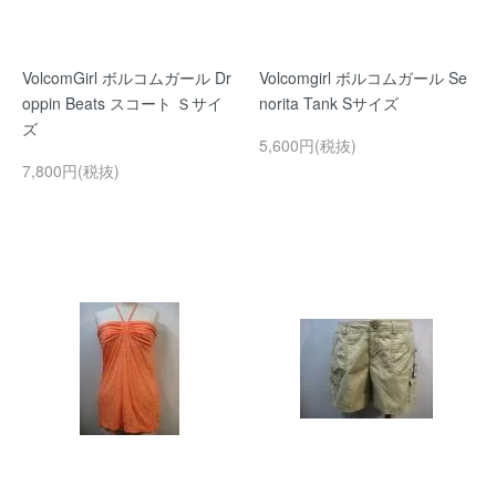
VolcomGirl ボルコムガール Dr
Volcomgirl ボルコムガール Se
oppin Beats スコート Ｓサイ
norita Tank Sサイズ
ズ
5,600円(税抜)
7,800円(税抜)