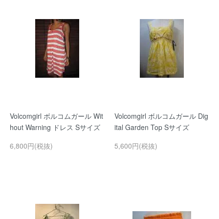
Volcomgirl ボルコムガール Wit
Volcomgirl ボルコムガール Dig
hout Warning ドレス Sサイズ
ital Garden Top Sサイズ
6,800円(税抜)
5,600円(税抜)