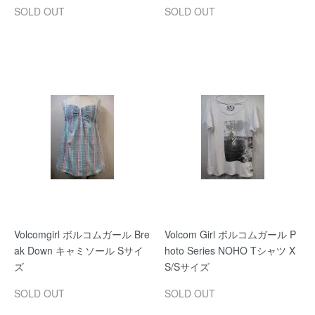
SOLD OUT
SOLD OUT
Volcomgirl ボルコムガール Bre
Volcom Girl ボルコムガール P
ak Down キャミソール Sサイ
hoto Series NOHO Tシャツ X
ズ
S/Sサイズ
SOLD OUT
SOLD OUT