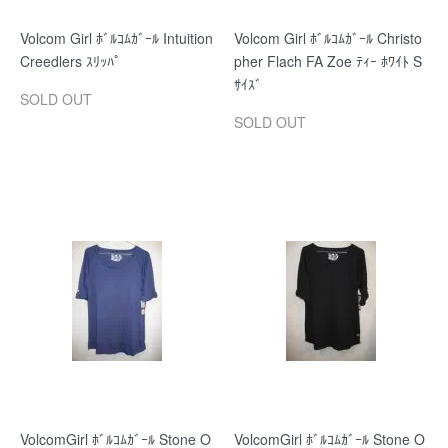
Volcom Girl ﾎﾞﾙｺﾑｶﾞｰﾙ Intuition
Volcom Girl ﾎﾞﾙｺﾑｶﾞｰﾙ Christo
Creedlers ｽﾘｯﾊﾟ
pher Flach FA Zoe ﾃｨｰ ﾎﾜｲﾄ S
ｻｲｽﾞ
SOLD OUT
SOLD OUT
VolcomGirl ﾎﾞﾙｺﾑｶﾞｰﾙ Stone O
VolcomGirl ﾎﾞﾙｺﾑｶﾞｰﾙ Stone O