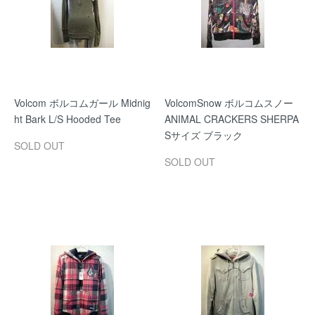
Volcom ボルコムガール Midnig
VolcomSnow ボルコムスノー
ht Bark L/S Hooded Tee
ANIMAL CRACKERS SHERPA
Sサイズ ブラック
SOLD OUT
SOLD OUT