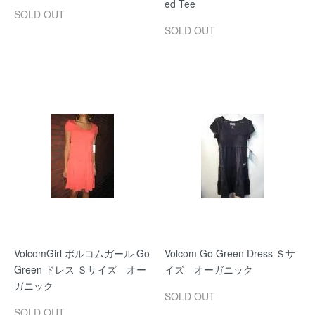
ed Tee
SOLD OUT
SOLD OUT
VolcomGirl ボルコムガール Go
Volcom Go Green Dress Ｓサ
Green ドレス Ｓサイズ オー
イズ オーガニック
ガニック
SOLD OUT
SOLD OUT