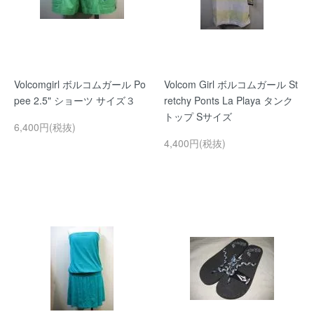
Volcomgirl ボルコムガール Po
Volcom Girl ボルコムガール St
pee 2.5" ショーツ サイズ３
retchy Ponts La Playa タンク
トップ Sサイズ
6,400円(税抜)
4,400円(税抜)