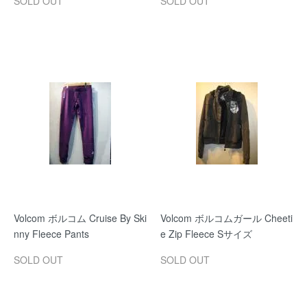
SOLD OUT
SOLD OUT
Volcom ボルコム Cruise By Ski
Volcom ボルコムガール Cheeti
nny Fleece Pants
e Zip Fleece Sサイズ
SOLD OUT
SOLD OUT