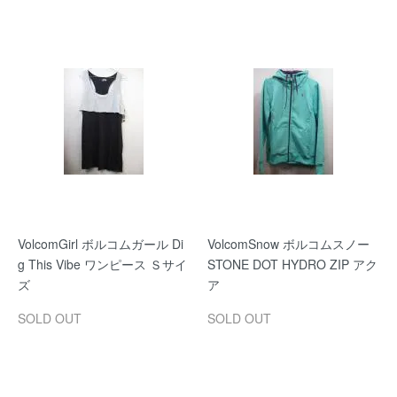
VolcomGirl ボルコムガール Di
VolcomSnow ボルコムスノー
g This Vibe ワンピース Ｓサイ
STONE DOT HYDRO ZIP アク
ズ
ア
SOLD OUT
SOLD OUT