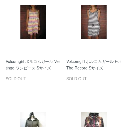
Volcomgirl ボルコムガール Ver
Volcomgirl ボルコムガール For
tingo ワンピース Sサイズ
The Record Sサイズ
SOLD OUT
SOLD OUT