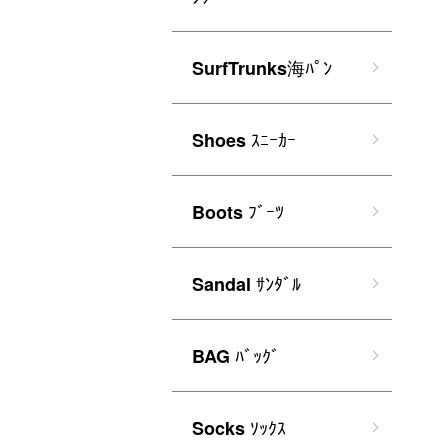
海ﾊﾟﾝ
SurfTrunks
ｽﾆｰｶｰ
Shoes
ﾌﾞｰﾂ
Boots
ｻﾝﾀﾞﾙ
Sandal
ﾊﾞｯｸﾞ
BAG
ｿｯｸｽ
Socks