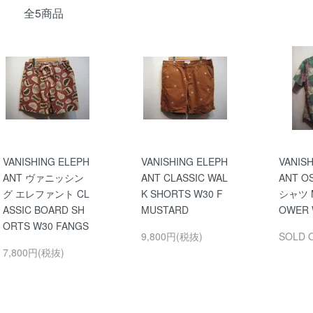
全5商品
VANISHING ELEPH
VANISHING ELEPH
VANIS
ANT ヴァニッシン
ANT CLASSIC WAL
ANT O
グ エレファント CL
K SHORTS W30 F
シャツ 
ASSIC BOARD SH
MUSTARD
OWER 
ORTS W30 FANGS
9,800円(税抜)
SOLD 
7,800円(税抜)