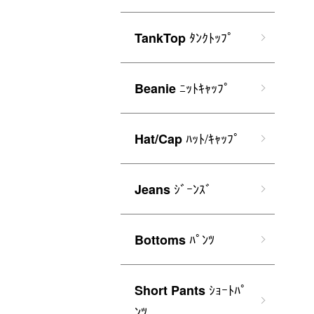
ﾀﾝｸﾄｯﾌﾟ
TankTop
ﾆｯﾄｷｬｯﾌﾟ
Beanie
ﾊｯﾄ/ｷｬｯﾌﾟ
Hat/Cap
ｼﾞｰﾝｽﾞ
Jeans
ﾊﾟﾝﾂ
Bottoms
ｼｮｰﾄﾊﾟ
Short Pants
ﾝﾂ