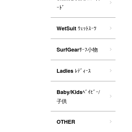
ｰﾄﾞ
ｳｪｯﾄｽｰﾂ
WetSuit
ｻｰﾌ小物
SurfGear
ﾚﾃﾞｨｰｽ
Ladies
ﾍﾞｲﾋﾞｰ/
Baby/Kids
子供
OTHER