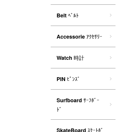
ﾍﾞﾙﾄ
Belt
ｱｸｾｻﾘｰ
Accessorie
時計
Watch
ﾋﾟﾝｽﾞ
PIN
ｻｰﾌﾎﾞｰ
Surfboard
ﾄﾞ
ｽｹｰﾄﾎﾞ
SkateBoard